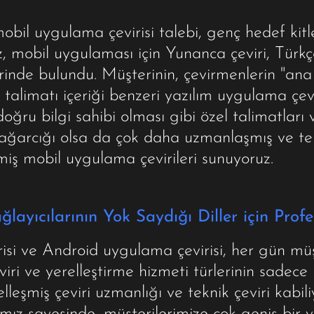
bil uygulama çevirisi talebi, genç hedef kitle i
z, mobil uygulaması için Yunanca çeviri, Türkçe
erinde bulundu. Müşterinin, çevirmenlerin "an
cı talimatı içeriği benzeri yazılım uygulama çev
ğru bilgi sahibi olması gibi özel talimatları 
ğarcığı olsa da çok daha uzmanlaşmış ve tekni
lmiş mobil uygulama çevirileri sunuyoruz.
layıcılarının Yok Saydığı Diller için Profe
isi ve Android uygulama çevirisi, her gün müş
ri ve yerelleştirme hizmeti türlerinin sadece
leşmiş çeviri uzmanlığı ve teknik çeviri kabili