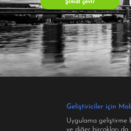
Şi̇mdi̇ çevi̇r
Geliştiriciler için M
Uygulama geliştirme ba
ve diğer birçokları d