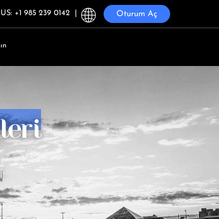
US: +1 985 239 0142
|
Oturum Aç
ın
leri
İ