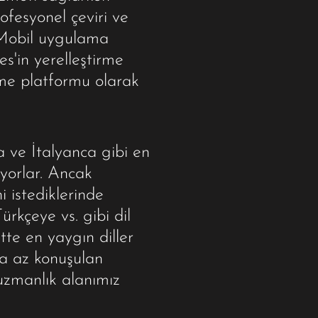
ofesyonel çeviri ve
. Mobil uygulama
es'in yerelleştirme
rme platformu olarak
a ve İtalyanca gibi en
uyorlar. Ancak
i istediklerinde
rkçeye vs. gibi dil
ette en yaygın diller
ha az konuşulan
uzmanlık alanımız