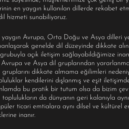
mız sayesinde, müşterilerimize çok geniş bir 
lerinin en yaygın kullanılan dillerde rekabet et
il hizmeti sunabiliyoruz.
 yaygın Avrupa, Orta Doğu ve Asya dilleri y
zmanlaşarak genelde dil düzeyinde dikkate 
 grubuyla açık iletişim sağlayabildiğimize inan
 Avrupa ve Asya dil gruplarından yararlanma
 gruplarını dikkate almama eğilimleri nedeni
pluluklar kendilerini dışlanmış ve eşit iletiş
 anlamda bu pratik bir tutum olsa da bizim çevi
 toplulukların da dünyanın geri kalanıyla aynı 
üler ticari emtialara aynı dilsel ve kültürel 
erine inanır.