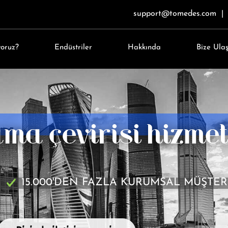
support@tomedes.com
|
yoruz?
Endüstriler
Hakkında
Bize Ulaş
ma çevirisi hizmet
15.000'DEN FAZLA KURUMSAL MÜŞTER