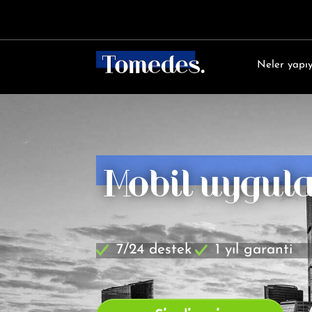
Neler yapı
Mobil uygula
7/24 destek
1 yıl garanti