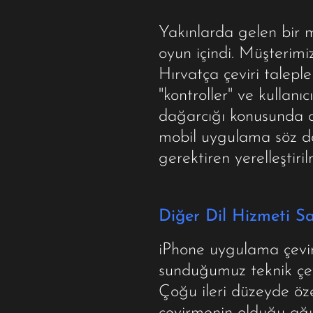
Yakınlarda gelen bir mo
oyun içindi. Müşterimi
Hırvatça çeviri talepl
"kontroller" ve kullanı
dağarcığı konusunda do
mobil uygulama söz da
gerektiren yerelleştiri
Diğer Dil Hizmeti Sağ
iPhone uygulama çevir
sunduğumuz teknik çevi
Çoğu ileri düzeyde özel