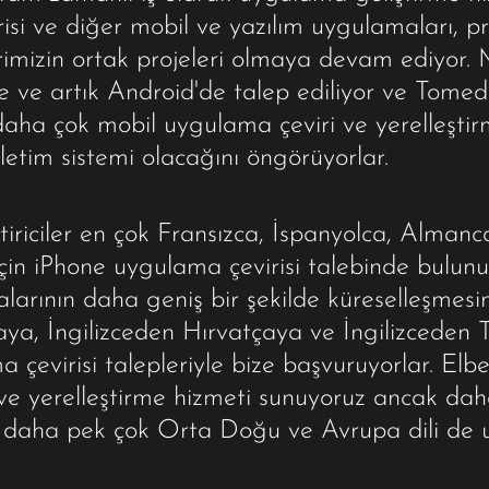
si ve diğer mobil ve yazılım uygulamaları, pr
erimizin ortak projeleri olmaya devam ediyor
ne ve artık Android'de talep ediliyor ve Tomed
daha çok mobil uygulama çeviri ve yerelleşti
letim sistemi olacağını öngörüyorlar.
ştiriciler en çok Fransızca, İspanyolca, Almanc
için iPhone uygulama çevirisi talebinde bulun
larının daha geniş bir şekilde küreselleşmesin
ya, İngilizceden Hırvatçaya ve İngilizceden Tü
ma çevirisi talepleriyle bize başvuruyorlar. Elb
i ve yerelleştirme hizmeti sunuyoruz ancak da
e daha pek çok Orta Doğu ve Avrupa dili de 