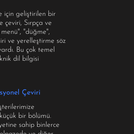
çin geliştirilen bir
 çeviri, Sırpça ve
a menü", "düğme",
iri ve yerelleştirme söz
vardı. Bu çok temel
k dil bilgisi
syonel Çeviri
terilerimize
 küçük bir bölümü.
yetine sahip binlerce