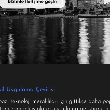
Bi̇zi̇mle i̇leti̇şi̇me geçi̇n
obil Uygulama Çevirisi
zı teknoloji meraklıları için gittikçe daha po
a tam zamanlı iş olarak uygulama geliştirme h