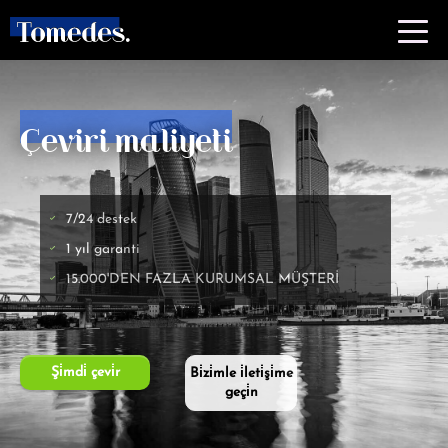
Çeviri maliyeti
7/24 destek
1 yıl garanti
15.000'DEN FAZLA KURUMSAL MÜŞTERİ
Şi̇mdi̇ çevi̇r
Bi̇zi̇mle i̇leti̇şi̇me
geçi̇n