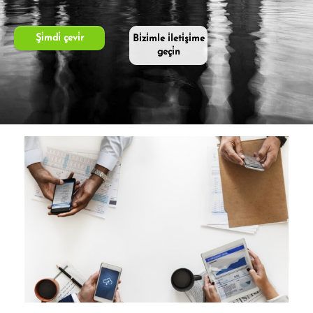
Şi̇mdi̇ çevi̇r
Bi̇zi̇mle i̇leti̇şi̇me
geçi̇n